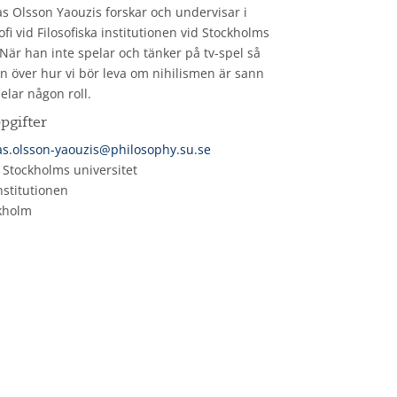
las Olsson Yaouzis forskar och undervisar i
sofi vid Filosofiska institutionen vid Stockholms
 När han inte spelar och tänker på tv-spel så
n över hur vi bör leva om nihilismen är sann
elar någon roll.
pgifter
as.olsson-yaouzis@philosophy.su.se
: Stockholms universitet
institutionen
kholm