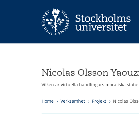
Nicolas Olsson Yaouz
Vilken är virtuella handlingars moraliska statu
Home
Verksamhet
Projekt
Nicolas Ols
5
5
5