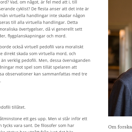
rd? Vad, om något, är fel med att i, till
erande cyklist? De flesta anser att det inte är
n mån virtuella handlingar inte skadar någon
ras till alla virtuella handlingar. Detta
raliska övertygelser, då vi generellt sett
lder, flygplanskapningar och mord.
borde också virtuell pedofili vara moraliskt
a lite direkt skada som virtuella mord, och
e än verklig pedofili. Men, dessa överväganden
ndningar mot spel som tillät spelaren att
Dessa observationer kan sammanfattas med tre
.
ofili tillåtet.
tminstone ett ges upp. Men vi står inför ett
tycks vara sant. De filosofer som har
Om forska