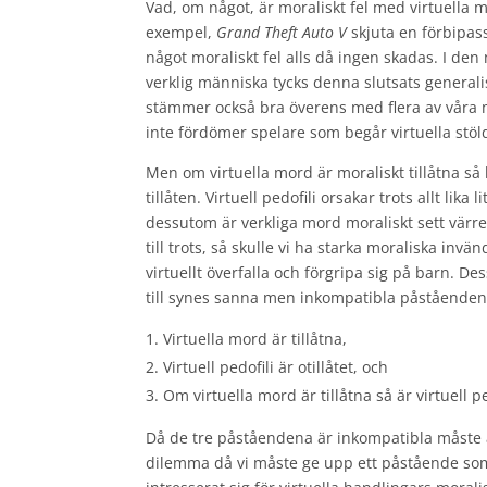
Vad, om något, är moraliskt fel med virtuella mo
exempel,
Grand Theft Auto V
skjuta en förbipass
något moraliskt fel alls då ingen skadas. I de
verklig människa tycks denna slutsats generalise
stämmer också bra överens med flera av våra mo
inte fördömer spelare som begår virtuella stö
Men om virtuella mord är moraliskt tillåtna så 
tillåten. Virtuell pedofili orsakar trots allt lik
dessutom är verkliga mord moraliskt sett värr
till trots, så skulle vi ha starka moraliska invä
virtuellt överfalla och förgripa sig på barn. 
till synes sanna men inkompatibla påståenden
Virtuella mord är tillåtna,
Virtuell pedofili är otillåtet, och
Om virtuella mord är tillåtna så är virtuell ped
Då de tre påståendena är inkompatibla måste å
dilemma då vi måste ge upp ett påstående som 