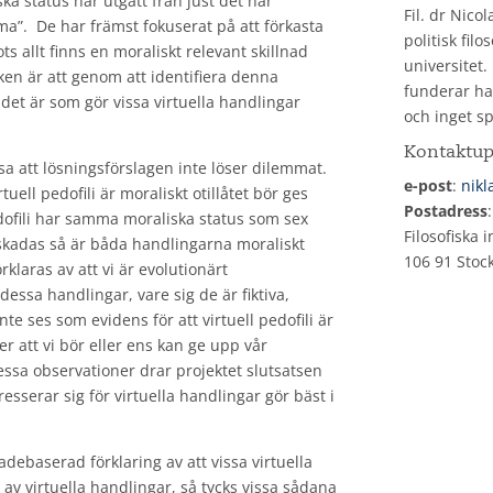
ska status har utgått från just det här
Fil. dr Nico
ma”. De har främst fokuserat på att förkasta
politisk filo
s allt finns en moraliskt relevant skillnad
universitet.
nken är att genom att identifiera denna
funderar ha
det är som gör vissa virtuella handlingar
och inget sp
Kontaktup
visa att lösningsförslagen inte löser dilemmat.
e-post
:
nikl
tuell pedofili är moraliskt otillåtet bör ges
Postadress
edofili har samma moraliska status som sex
Filosofiska 
kadas så är båda handlingarna moraliskt
106 91 Stoc
rklaras av att vi är evolutionärt
ssa handlingar, vare sig de är fiktiva,
inte ses som evidens för att virtuell pedofili är
jer att vi bör eller ens kan ge upp vår
dessa observationer drar projektet slutsatsen
resserar sig för virtuella handlingar gör bäst i
adebaserad förklaring av att vissa virtuella
av virtuella handlingar, så tycks vissa sådana