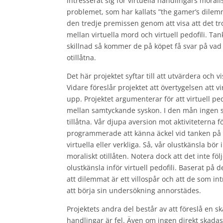
intresserat sig för virtuella handlingars morali
problemet, som har kallats ”the gamer’s dilem
den tredje premissen genom att visa att det trot
mellan virtuella mord och virtuell pedofili. Ta
skillnad så kommer de på köpet få svar på vad 
otillåtna.
Det här projektet syftar till att utvärdera och 
Vidare föreslår projektet att övertygelsen att vir
upp. Projektet argumenterar för att virtuell p
mellan samtyckande syskon. I den mån ingen s
tillåtna. Vår djupa aversion mot aktiviteterna fö
programmerade att känna äckel vid tanken på de
virtuella eller verkliga. Så, vår olustkänsla bör 
moraliskt otillåten. Notera dock att det inte föl
olustkänsla inför virtuell pedofili. Baserat på 
att dilemmat är ett villospår och att de som int
att börja sin undersökning annorstädes.
Projektets andra del består av att föreslå en sk
handlingar är fel. Även om ingen direkt skadas 