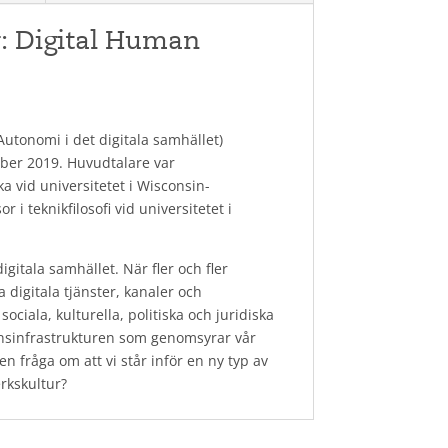
y: Digital Human
utonomi i det digitala samhället)
ber 2019. Huvudtalare var
a vid universitetet i Wisconsin-
 i teknikfilosofi vid universitetet i
itala samhället. När fler och fler
a digitala tjänster, kanaler och
ociala, kulturella, politiska och juridiska
ionsinfrastrukturen som genomsyrar vår
n fråga om att vi står inför en ny typ av
rkskultur?