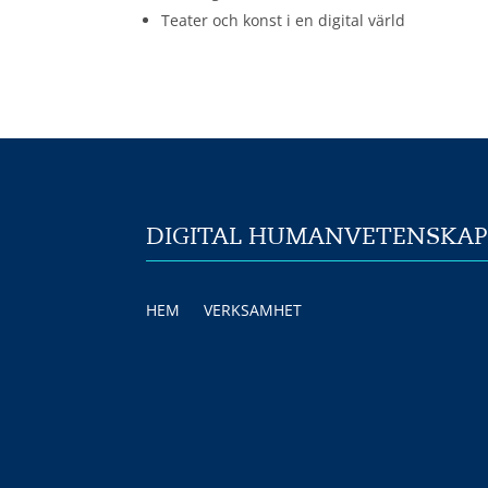
Teater och konst i en digital värld
DIGITAL HUMANVETENSKA
HEM
VERKSAMHET