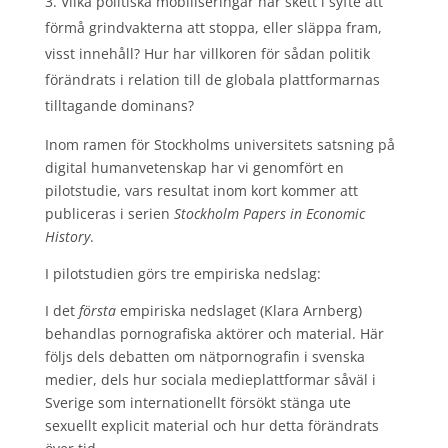
Vilka politiska mobiliseringar har skett i syfte att
förmå grindvakterna att stoppa, eller släppa fram,
visst innehåll? Hur har villkoren för sådan politik
förändrats i relation till de globala plattformarnas
tilltagande dominans?
Inom ramen för Stockholms universitets satsning på
digital humanvetenskap har vi genomfört en
pilotstudie, vars resultat inom kort kommer att
publiceras i serien
Stockholm Papers in Economic
History
.
I pilotstudien görs tre empiriska nedslag:
I det
första
empiriska nedslaget (Klara Arnberg)
behandlas pornografiska aktörer och material. Här
följs dels debatten om nätpornografin i svenska
medier, dels hur sociala medieplattformar såväl i
Sverige som internationellt försökt stänga ute
sexuellt explicit material och hur detta förändrats