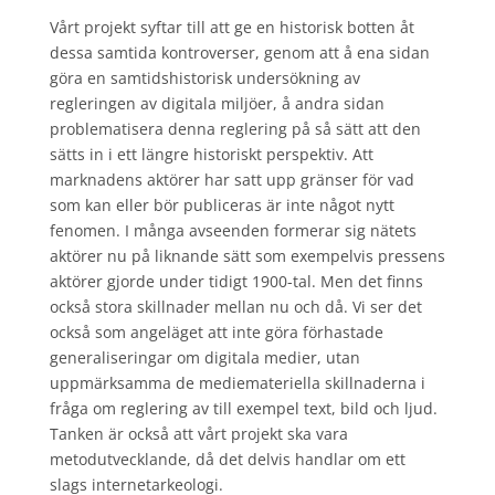
Vårt projekt syftar till att ge en historisk botten åt
dessa samtida kontroverser, genom att å ena sidan
göra en samtidshistorisk undersökning av
regleringen av digitala miljöer, å andra sidan
problematisera denna reglering på så sätt att den
sätts in i ett längre historiskt perspektiv. Att
marknadens aktörer har satt upp gränser för vad
som kan eller bör publiceras är inte något nytt
fenomen. I många avseenden formerar sig nätets
aktörer nu på liknande sätt som exempelvis pressens
aktörer gjorde under tidigt 1900-tal. Men det finns
också stora skillnader mellan nu och då. Vi ser det
också som angeläget att inte göra förhastade
generaliseringar om digitala medier, utan
uppmärksamma de mediemateriella skillnaderna i
fråga om reglering av till exempel text, bild och ljud.
Tanken är också att vårt projekt ska vara
metodutvecklande, då det delvis handlar om ett
slags internetarkeologi.