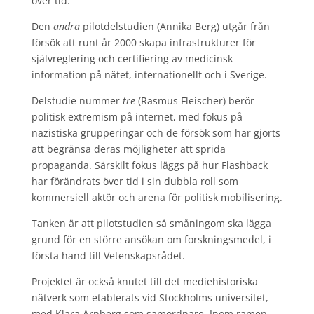
över tid.
Den
andra
pilotdelstudien (Annika Berg) utgår från
försök att runt år 2000 skapa infrastrukturer för
självreglering och certifiering av medicinsk
information på nätet, internationellt och i Sverige.
Delstudie nummer
tre
(Rasmus Fleischer) berör
politisk extremism på internet, med fokus på
nazistiska grupperingar och de försök som har gjorts
att begränsa deras möjligheter att sprida
propaganda. Särskilt fokus läggs på hur Flashback
har förändrats över tid i sin dubbla roll som
kommersiell aktör och arena för politisk mobilisering.
Tanken är att pilotstudien så småningom ska lägga
grund för en större ansökan om forskningsmedel, i
första hand till Vetenskapsrådet.
Projektet är också knutet till det mediehistoriska
nätverk som etablerats vid Stockholms universitet,
med Klara Arnberg som samordnare. Inom ramen