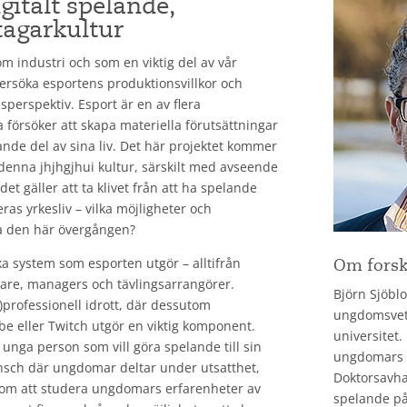
italt spelande,
tagarkultur
 industri och som en viktig del av vår
dersöka esportens produktionsvillkor och
sperspektiv. Esport är en av flera
örsöker att skapa materiella förutsättningar
ande del av sina liv. Det här projektet kommer
 denna jhjhgjhui kultur, särskilt med avseende
et gäller att ta klivet från att ha spelande
eras yrkesliv – vilka möjligheter och
a den här övergången?
ka system som esporten utgör – alltifrån
Om fors
ränare, managers och tävlingsarrangörer.
Björn Sjöblo
)professionell idrott, där dessutom
ungdomsvete
e eller Twitch utgör en viktig komponent.
universitet.
n unga person som vill göra spelande till sin
ungdomars in
ansch där ungdomar deltar under utsatthet,
Doktorsavha
nom att studera ungdomars erfarenheter av
spelande på