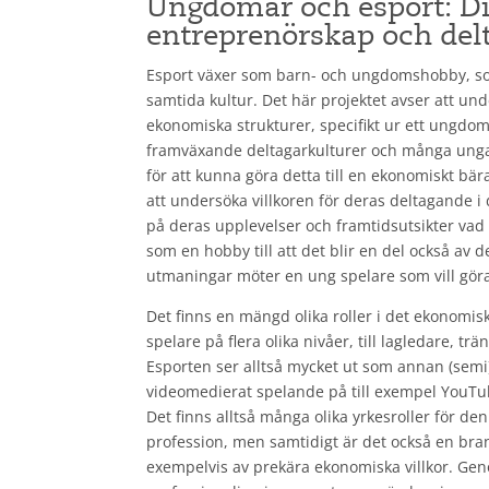
Ungdomar och esport: Dig
entreprenörskap och del
Esport växer som barn- och ungdomshobby, som
samtida kultur. Det här projektet avser att un
ekonomiska strukturer, specifikt ur ett ungdom
framväxande deltagarkulturer och många unga f
för att kunna göra detta till en ekonomiskt bär
att undersöka villkoren för deras deltagande i
på deras upplevelser och framtidsutsikter vad d
som en hobby till att det blir en del också av d
utmaningar möter en ung spelare som vill gör
Det finns en mängd olika roller i det ekonomis
spelare på flera olika nivåer, till lagledare, t
Esporten ser alltså mycket ut som annan (semi
videomedierat spelande på till exempel YouTub
Det finns alltså många olika yrkesroller för de
profession, men samtidigt är det också en br
exempelvis av prekära ekonomiska villkor. Ge