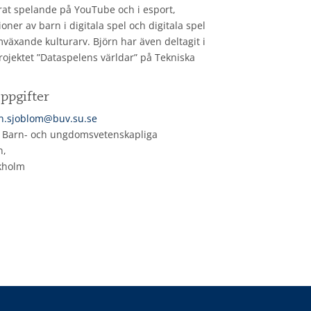
at spelande på YouTube och i esport,
oner av barn i digitala spel och digitala spel
växande kulturarv. Björn har även deltagit i
rojektet ”Dataspelens världar” på Tekniska
ppgifter
n.sjoblom@buv.su.se
: Barn- och ungdomsvetenskapliga
n,
kholm