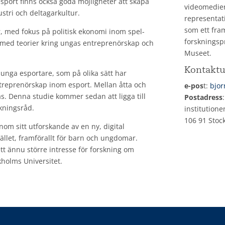
sport finns också goda möjligheter att skapa
videomedier
stri och deltagarkultur.
representati
som ett fram
r, med fokus på politisk ekonomi inom spel-
forskningsp
 med teorier kring ungas entreprenörskap och
Museet.
Kontaktu
unga esportare, som på olika sätt har
treprenörskap inom esport. Mellan åtta och
e-pos
t:
bjor
as. Denna studie kommer sedan att ligga till
Postadress
skningsråd.
institutione
106 91 Stoc
nom sitt utforskande av en ny, digital
ället, framförallt för barn och ungdomar.
ett ännu större intresse för forskning om
holms Universitet.